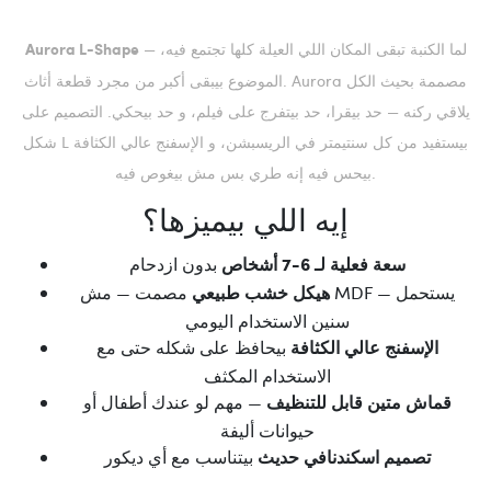
— لما الكنبة تبقى المكان اللي العيلة كلها تجتمع فيه،
Aurora L-Shape
الموضوع بيبقى أكبر من مجرد قطعة أثاث. Aurora مصممة بحيث الكل
يلاقي ركنه — حد بيقرا، حد بيتفرج على فيلم، و حد بيحكي. التصميم على
شكل L بيستفيد من كل سنتيمتر في الريسبشن، و الإسفنج عالي الكثافة
بيحس فيه إنه طري بس مش بيغوص فيه.
إيه اللي بيميزها؟
بدون ازدحام
سعة فعلية لـ 6-7 أشخاص
مصمت — مش MDF — يستحمل
هيكل خشب طبيعي
سنين الاستخدام اليومي
بيحافظ على شكله حتى مع
الإسفنج عالي الكثافة
الاستخدام المكثف
— مهم لو عندك أطفال أو
قماش متين قابل للتنظيف
حيوانات أليفة
بيتناسب مع أي ديكور
تصميم اسكندنافي حديث